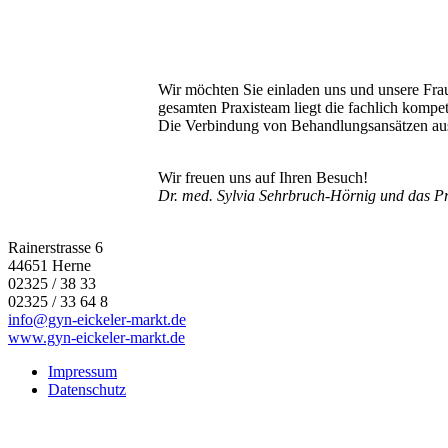
W
ir möchten Sie einladen uns und unsere Fra
gesamten Praxisteam liegt die fachlich kompe
Die Verbindung von Behandlungsansätzen aus 
Wir freuen uns auf Ihren Besuch!
Dr. med. Sylvia Sehrbruch-Hörnig und das P
Rainerstrasse 6
44651 Herne
02325 / 38 33
02325 / 33 64 8
info@gyn-eickeler-markt.de
www.gyn-eickeler-markt.de
Impressum
Datenschutz